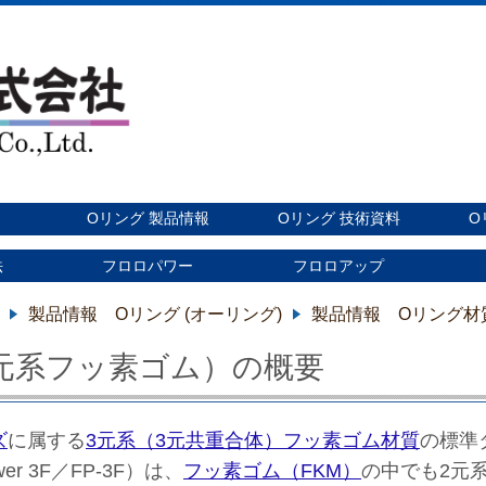
Oリング 製品情報
Oリング 技術資料
O
法
フロロパワー
フロロアップ
製品情報 Oリング (オーリング)
製品情報 Oリング材
3元系フッ素ゴム）の概要
ズ
に属する
3元系（3元共重合体）フッ素ゴム材質
の標準
er 3F／FP-3F）は、
フッ素ゴム（FKM）
の中でも2元