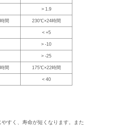
> 1.9
2時間
230℃
×24時間
< +5
> -10
> -25
2時間
175℃
×22時間
< 40
じやすく、寿命が短くなります。また