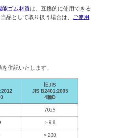
機能ゴム材質
は、互換的に使用できる
相当品として取り扱う場合は、
ご使用
の規格値を併記いたします。
S
旧JIS
:2012
JIS B2401:2005
70
4種D
70±5
0
> 9.8
0
> 200