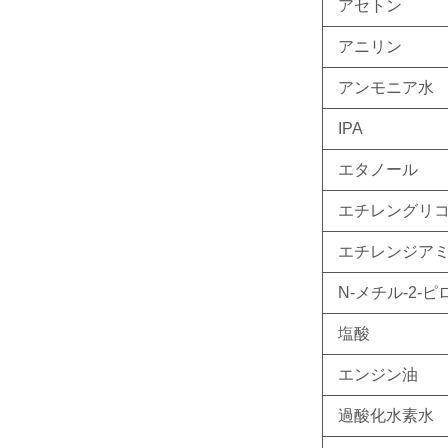
アセトン
アニリン
アンモニア水
IPA
エタノール
エチレングリ
エチレンジア
N-メチル-2-
塩酸
エンジン油
過酸化水素水