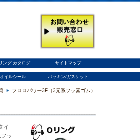
リング カタログ
サイトマップ
オイルシール
パッキン/ガスケット
質
フロロパワー3F（3元系フッ素ゴム）
タイ
系フッ