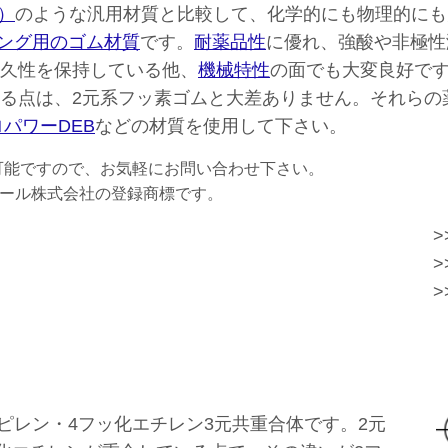
D）
のような汎用材質と比較して、化学的にも物理的にも
ング用のゴム材質
です。
耐薬品性
に優れ、強酸や非極性
久性を保持している他、
機械特性
の面でも大変良好で
る点は、2元系フッ素ゴムと大差ありません。それらの
パワーDEB
などの材質を使用して下さい。
可能ですので、お気軽にお問い合わせ下さい。
は、桜シール株式会社の登録商標です。
>
>
>
ピレン・4フッ化エチレン3元共重合体です。2元