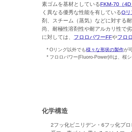
素ゴムを基材としている
FKM-70（4
く異なる優秀な性能を有している
Oリ
剤、スチーム（蒸気）などに対する耐
尚、耐極性溶剤性や耐アルカリ性で劣
に対しては、
フロロパワーFF
や
フロロ
* Oリング以外でも
様々な形状の製作
が
* フロロパワー(Fluoro-Power)®
化学構造
2フッ化ビニリデン・6フッ化プロ