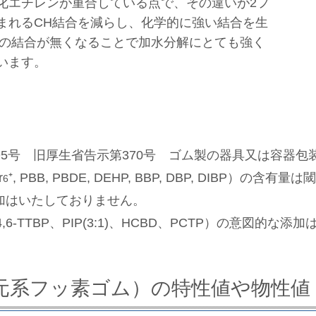
化エチレンが重合している点で、その違いが2フ
まれるCH結合を減らし、化学的に強い結合を生
の結合が無くなることで加水分解にとても強く
います。
95号 旧厚生省告示第370号 ゴム製の器具又は容器包
r
⁺, PBB, PBDE, DEHP, BBP, DBP, DIBP）の含
6
添加はいたしておりません。
2,4,6-TTBP、PIP(3:1)、HCBD、PCTP）の意図的
3元系フッ素ゴム）の特性値や物性値