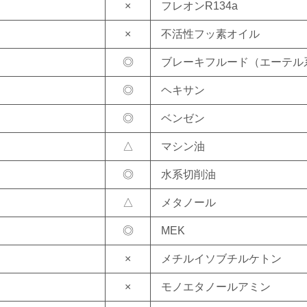
×
フレオンR134a
×
不活性フッ素オイル
◎
ブレーキフルード（エーテル
◎
ヘキサン
◎
ベンゼン
△
マシン油
◎
水系切削油
△
メタノール
◎
MEK
×
メチルイソブチルケトン
×
モノエタノールアミン