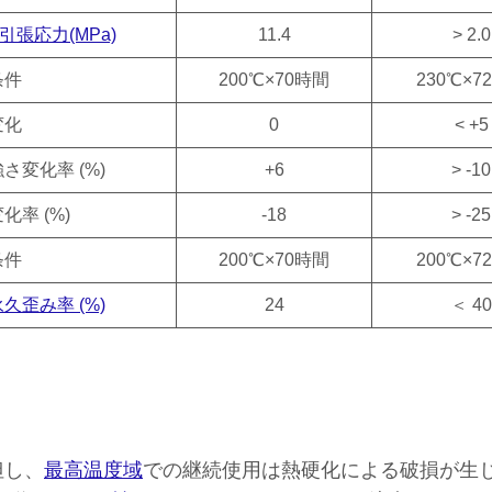
％引張応力(MPa)
11.4
> 2.0
条件
200℃×70時間
230℃
×7
変化
0
< +5
さ変化率 (%)
+6
> -10
化率 (%)
-18
> -25
条件
200℃
×70時間
200℃
×7
久歪み率 (%)
24
＜ 40
但し、
最高温度域
での継続使用は熱硬化による破損が生