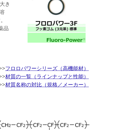
大き
溶
す。
薬品
>>
フロロパワーシリーズ（高機能材）
>>
材質の一覧（ラインナップと性能）
>>
材質名称の対比（規格／メーカー）