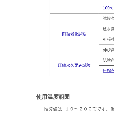
100
試験
硬さ
耐熱老化試験
引張強
伸び変
試験
圧縮永久歪み試験
圧縮永
使用温度範囲
推奨値は−１０〜２００℃です。