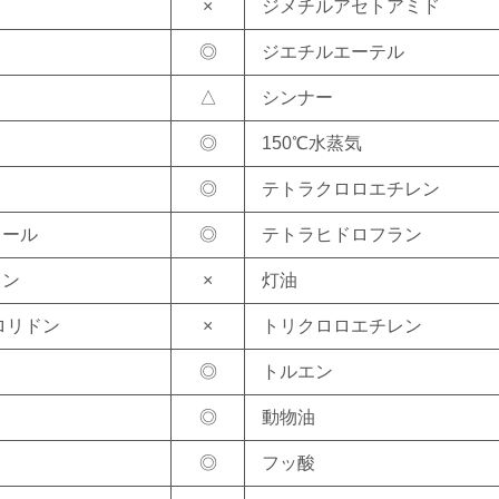
×
ジメチルアセトアミド
◎
ジエチルエーテル
△
シンナー
◎
150℃水蒸気
◎
テトラクロロエチレン
コール
◎
テトラヒドロフラン
ミン
×
灯油
ピロリドン
×
トリクロロエチレン
◎
トルエン
◎
動物油
◎
フッ酸