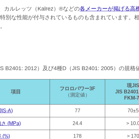
、カルレッツ（Kalrez）®などの
各メーカーが掲げる高
特別な性能が付与されているものも含まれています。
。
B2401: 2012）及び4種D（JIS B2401: 2005）
現JI
フロロパワー3F
項目
JIS B2401
（測定値）
FKM-
IS-A)
77
70±5
さ (MPa)
24.4
> 10.
(%)
178
> 17