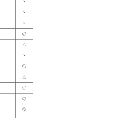
×
×
×
◎
△
×
◎
△
〇
◎
◎