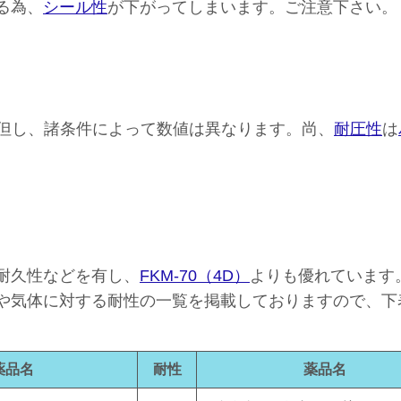
る為、
シール性
が下がってしまいます。ご注意下さい。
。但し、諸条件によって数値は異なります。尚、
耐圧性
は
耐久性などを有し、
FKM-70（4D）
よりも優れています
や気体に対する耐性の一覧を掲載しておりますので、下
薬品名
耐性
薬品名