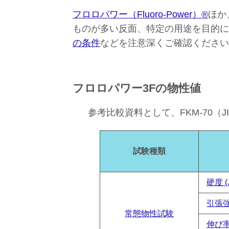
フロロパワー（Fluoro-Power）®
ほか
ものが多い反面、特定の用途を目的に
の条件
などを注意深くご確認ください
フロロパワー3Fの物性値
参考比較資料として、FKM-70（JIS 
試験種類
硬度 (J
引張強
常態物性試験
伸び率 