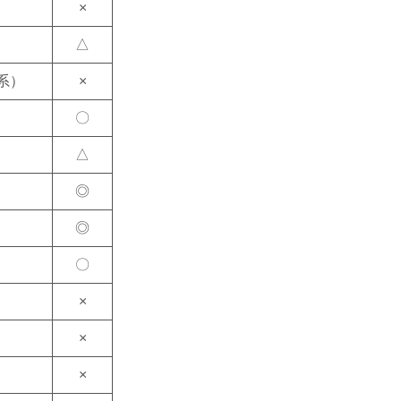
×
△
系）
×
〇
△
◎
◎
〇
×
×
×