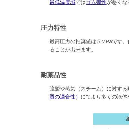
最低温度域
では
ゴム弾性
が悪くな
圧力特性
最高圧力
の推奨値
は５MPaです
ることが出来ます。
耐薬品性
強酸や蒸気（スチーム）に対する
質の適合性）
にてより多くの液体