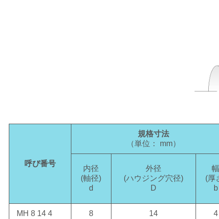
規格寸法
（単位： mm）
呼び番号
内径
外径
(軸径)
(ハウジング穴径)
(厚
d
D
b
MH 8 14 4
8
14
4