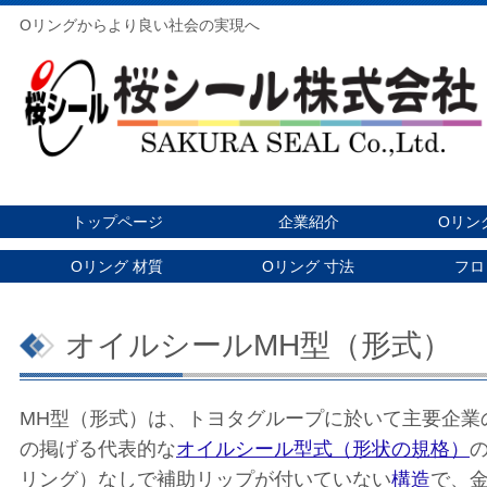
Oリングからより良い社会の実現へ
トップページ
企業紹介
Oリン
Oリング 材質
Oリング 寸法
フロ
オイルシールMH型（形式）
MH型（形式）は、トヨタグループに於いて主要企業
の掲げる代表的な
オイルシール型式（形状の規格）
リング）なしで補助リップが付いていない
構造
で、