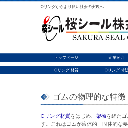
Oリングからより良い社会の実現へ
トップページ
企業紹介
Oリング 材質
Oリング 寸
ゴムの物理的な特徴
O
リング材質
をはじめ、
架橋
を経たゴ
す。これはゴムが液体的、固体的な要