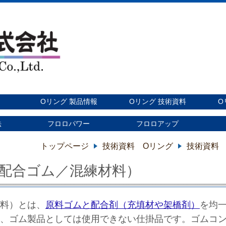
Oリング 製品情報
Oリング 技術資料
O
法
フロロパワー
フロロアップ
トップページ
技術資料 Oリング
技術資料
配合ゴム／混練材料）
料）とは、
原料ゴムと配合剤（充填材や架橋剤）
を均
ず、ゴム製品としては使用できない仕掛品です。ゴムコ