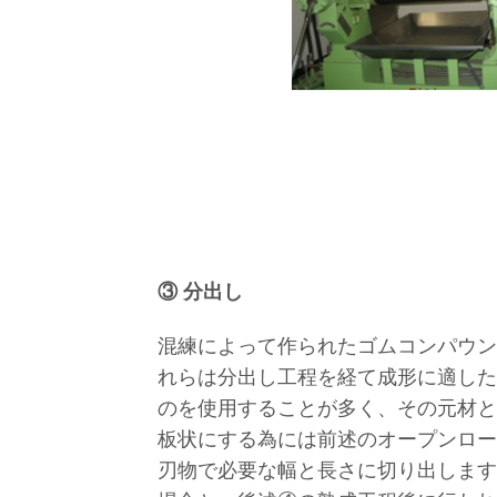
③ 分出し
混練によって作られたゴムコンパウン
れらは分出し工程を経て成形に適した
のを使用することが多く、その元材と
板状にする為には前述のオープンロー
刃物で必要な幅と長さに切り出します