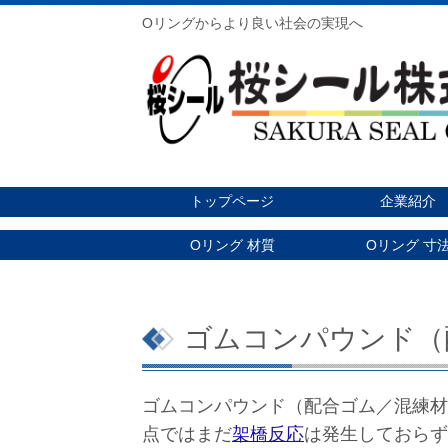
Oリングからより良い社会の実現へ
トップページ
企業紹介
Oリング 材質
Oリング 寸
ゴムコンパウンド（
ゴムコンパウンド（配合ゴム／混練材
点ではまだ
架橋反応
は発生しておら