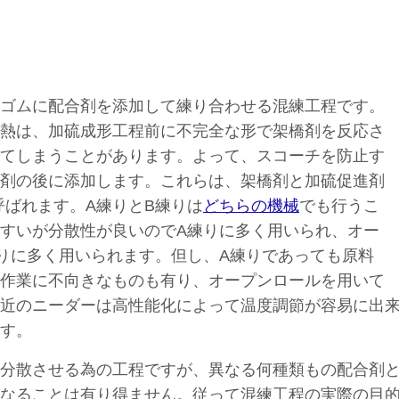
ゴムに配合剤を添加して練り合わせる混練工程です。
熱は、加硫成形工程前に不完全な形で架橋剤を反応さ
てしまうことがあります。よって、スコーチを防止す
剤の後に添加します。これらは、架橋剤と加硫促進剤
呼ばれます。A練りとB練りは
どちらの機械
でも行うこ
すいが分散性が良いのでA練りに多く用いられ、オー
りに多く用いられます。但し、A練りであっても原料
作業に不向きなものも有り、オープンロールを用いて
近のニーダーは高性能化によって温度調節が容易に出
す。
分散させる為の工程ですが、異なる何種類もの配合剤
なることは有り得ません。従って混練工程の実際の目