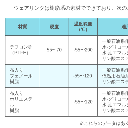
ウェアリングは樹脂系の素材でできており、次の
温度範囲
材質
硬度
適
（℃）
一般石油系
テフロン
®
水-グリコー
55〜70
-55〜200
（PTFE）
水-油エマル
リン酸エス
布入り
一般石油系
フェノール
―
-55〜120
低温用石油
樹脂
リン酸エス
布入り
一般石油系
ポリエステ
水-グリコー
―
-55
〜120
ル
水-油エマル
樹脂
リン酸エス
※これらのデータはあ