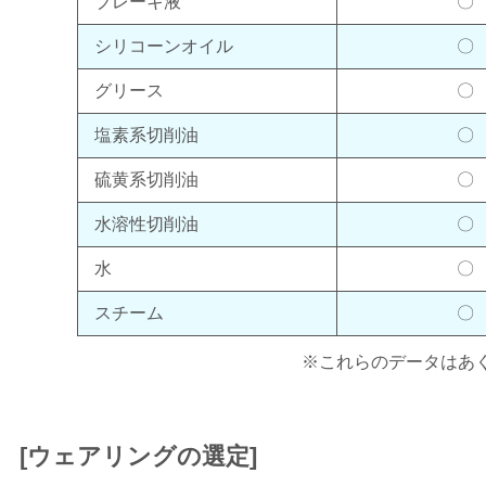
ブレーキ液
〇
シリコーンオイル
〇
グリース
〇
塩素系切削油
〇
硫黄系切削油
〇
水溶性切削油
〇
水
〇
スチーム
〇
※これらのデータはあ
[ウェアリングの選定]