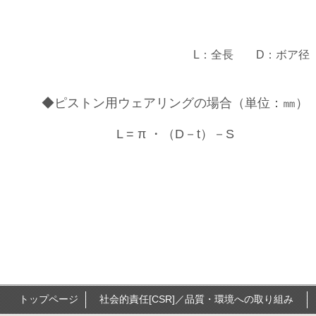
L：全長 D：ボア径
◆ピストン用ウェアリングの
L = π 
トップページ
社会的責任[CSR]／品質・環境への取り組み