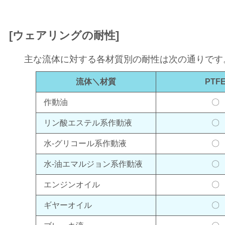
[ウェアリングの耐性]
主な流体に対する各材質別の耐性は次の通りです
流体＼材質
PTF
作動油
〇
リン酸エステル系作動液
〇
水-グリコール系作動液
〇
水-油エマルジョン系作動液
〇
エンジンオイル
〇
ギヤーオイル
〇