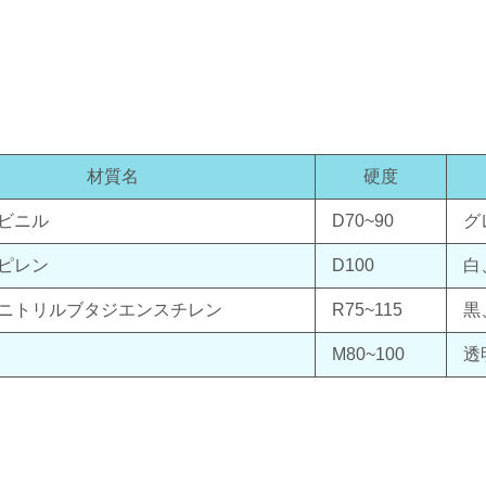
材質名
硬度
ビニル
D70~90
グ
ピレン
D100
白
ニトリルブタジエンスチレン
R75~115
黒
M80~100
透